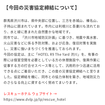
【今回の災害協定締結について】
群馬県渋川市は、県中央部に位置し、三方を赤城山、榛名山、
子持山に囲まれています。市内には利根川と吾妻川も流れてお
り、水と緑に恵まれた自然豊かな地域です。
同市では、「渋川市地域防災計画」に基づき、地震や風水害、
火山災害などに係る予防対策、および応急、復旧対策を実施
し、災害に強いまちづくりを推進しておられます。
今回の協定は、主に「HOTEL R9 The Yard 渋川」を、有事の
際には個室空間を必要としている方の休憩施設や、復興作業に
従事する方の打合せスペース等として、汎用的かつ迅速に活用
できる点にご着目いただき、この度の災害協定締結へと至りま
した。協定締結を機に、同市との協力体制を築き、地域防災力
のさらなる向上に資するべく努めてまいります。
レスキューホテル ウェブサイト →
https://www.dvlp.jp/lp/rescue_hotel