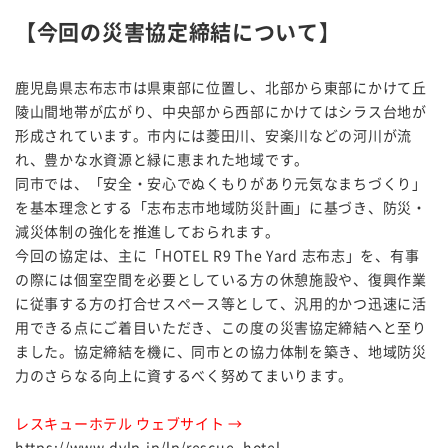
【今回の災害協定締結について】
鹿児島県志布志市は県東部に位置し、北部から東部にかけて丘
陵山間地帯が広がり、中央部から西部にかけてはシラス台地が
形成されています。市内には菱田川、安楽川などの河川が流
れ、豊かな水資源と緑に恵まれた地域です。
同市では、「安全・安心でぬくもりがあり元気なまちづくり」
を基本理念とする「志布志市地域防災計画」に基づき、防災・
減災体制の強化を推進しておられます。
今回の協定は、主に「HOTEL R9 The Yard 志布志」を、有事
の際には個室空間を必要としている方の休憩施設や、復興作業
に従事する方の打合せスペース等として、汎用的かつ迅速に活
用できる点にご着目いただき、この度の災害協定締結へと至り
ました。協定締結を機に、同市との協力体制を築き、地域防災
力のさらなる向上に資するべく努めてまいります。
レスキューホテル ウェブサイト →
https://www.dvlp.jp/lp/rescue_hotel