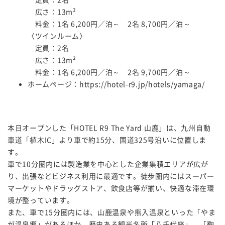
広さ：13m²
料金：1名 6,200円／泊～ 2名 8,700円／泊～
〈ツインルーム〉
定員：2名
広さ：13m²
料金：1名 6,200円／泊～ 2名 9,700円／泊～
ホームページ：
https://hotel-r9.jp/hotels/yamaga/
本日オープンした「HOTEL R9 The Yard 山鹿」は、九州自動
車道「植木IC」より車で約15分、国道325号沿いに位置しま
す。
車で10分圏内には製造業を中心とした企業集積エリアが広が
り、出張などビジネス利用に最適です。徒歩圏内にはスーパー
マーケットやドラッグストア、飲食店等が揃い、快適な滞在環
境が整っています。
また、車で15分圏内には、山鹿温泉や熊入温泉といった「やま
が温泉郷」があるほか、歴史ある観光名所「八千代座」、「鞠