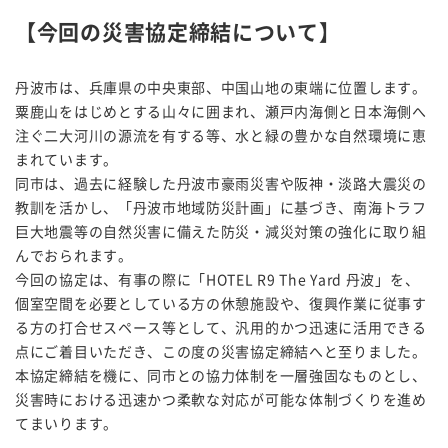
【今回の災害協定締結について】
丹波市は、兵庫県の中央東部、中国山地の東端に位置します。
粟鹿山をはじめとする山々に囲まれ、瀬戸内海側と日本海側へ
注ぐ二大河川の源流を有する等、水と緑の豊かな自然環境に恵
まれています。
同市は、過去に経験した丹波市豪雨災害や阪神・淡路大震災の
教訓を活かし、「丹波市地域防災計画」に基づき、南海トラフ
巨大地震等の自然災害に備えた防災・減災対策の強化に取り組
んでおられます。
今回の協定は、有事の際に「HOTEL R9 The Yard 丹波」を、
個室空間を必要としている方の休憩施設や、復興作業に従事す
る方の打合せスペース等として、汎用的かつ迅速に活用できる
点にご着目いただき、この度の災害協定締結へと至りました。
本協定締結を機に、同市との協力体制を一層強固なものとし、
災害時における迅速かつ柔軟な対応が可能な体制づくりを進め
てまいります。